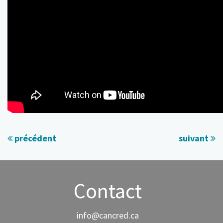
précédent
suivant
Contact
info@cancred.ca